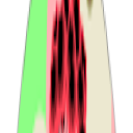
04:42 - 10/05/2026
3.268
lượt xem
Cỡ chữ
17