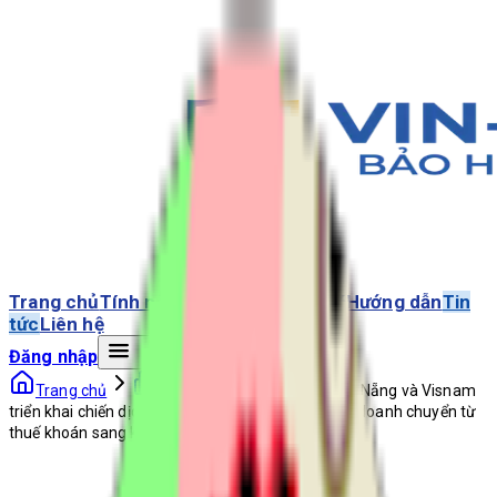
Trang chủ
Tính năng
Giải pháp
Bảng giá
Hướng dẫn
Tin
tức
Liên hệ
Đăng nhập
Trang chủ
Tin Tức
Cục Thuế Đà Nẵng và Visnam
triển khai chiến dịch “60 ngày đêm” hỗ trợ hộ kinh doanh chuyển từ
thuế khoán sang kê khai