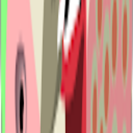
10 Khoản Trợ Cấp BHXH Tăng Từ 01/07/2026 Theo Mức Lương Cơ Sở
Mới
12/06/2026
Chi trả lương hưu, trợ cấp BHXH không dùng tiền mặt: Công khai, minh
bạch, nâng cao chất lượng phục vụ
09/05/2026
Đề xuất hoán đổi để nghỉ 5 ngày liên tiếp dịp 30/4
10/05/2026
Sử dụng Căn cước công dân khi khám chữa bệnh BHYT: Nhiều tiện ích
09/05/2026