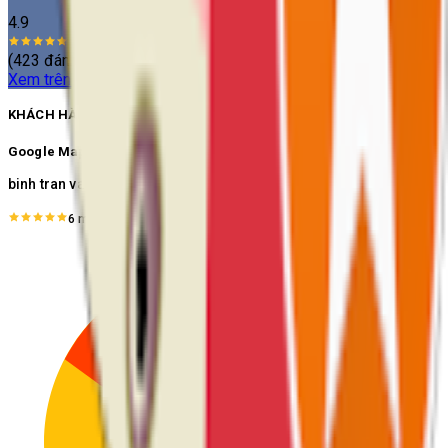
4.9
(
423
đánh giá)
Xem trên Google
>
KHÁCH HÀNG NÓI VỀ CHÚNG TÔI
Google Maps
binh tran van
6 months ago