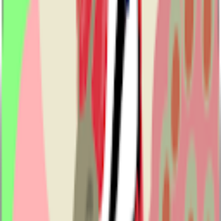
Tin tức nổi bật
Chuyển đổi số 0 đồng cùng VISNAM – Nhận bộ ưu đãi 7 sản phẩm
05/08/2026
MỞ TÀI KHOẢN VPBANK – NHẬN NGAY 1 NĂM MIỄN PHÍ TRỌN BỘ GIẢI
PHÁP QUẢN LÝ DÀNH CHO HỘ KINH DOANH
11/06/2026