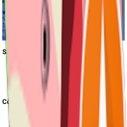
KẾT NỐI VỚI CHÚNG TÔI
1900 6134
kinhdoanh@visnam.com
Sản Phẩm
Tính năng
Giải pháp
Bảng giá
Bảo hiểm xã hội
Chữ ký số
Công Ty CPTM Visnam
Giới thiệu
Liên hệ
Blog