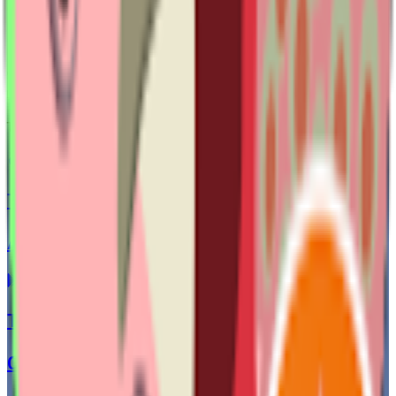
CÔNG TY CỔ PHẦN THƯƠNG MẠI VISNAM
Giải pháp quản lý kinh doanh hiệu quả, đồng hành cùng doanh
nghiệp Việt
TẢI ỨNG DỤNG
Tải về
App Store
Tải về
CH Play