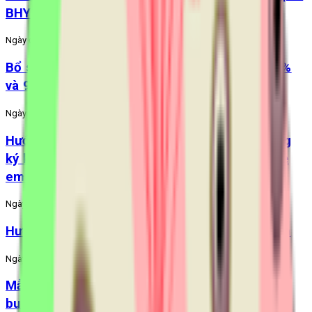
BHYT: Nhiều tiện ích
Ngày đăng:
6/11/2023
Bổ sung 5 trường hợp được hưởng BHYT 100%
và 95%
Ngày đăng:
27/10/2023
Hướng dẫn thủ tục hành chính liên thông đăng
ký khai sinh, thường trú, cấp thẻ BHYT cho trẻ
em dưới 6 tuổi
Ngày đăng:
15/9/2023
Hướng dẫn cách tính tiền thai sản khi sinh con
Ngày đăng:
22/8/2023
Mẫu báo cáo tình hình đóng BHXH BHYT bắt
buộc 2023