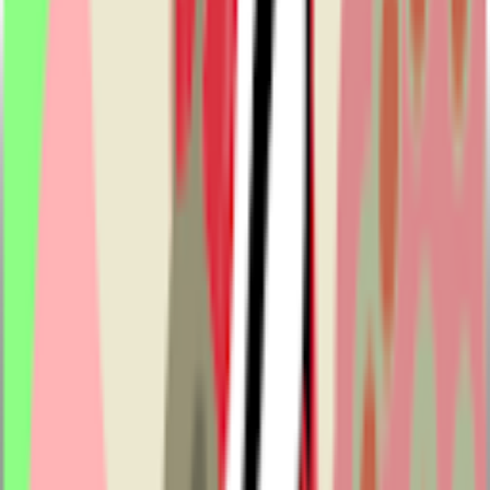
33 Hải Hồ, Phường Hải Châu, TP. Đà Nẵng