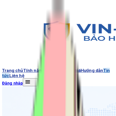
Trang chủ
Tính năng
Giải pháp
Bảng giá
Hướng dẫn
Tin
tức
Liên hệ
Đăng nhập