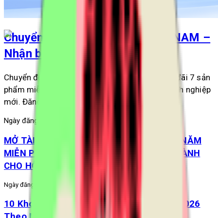
Chuyển đổi số 0 đồng cùng VISNAM –
Nhận bộ ưu đãi 7 sản phẩm
Chuyển đổi số 0 đồng cùng VISNAM với bộ ưu đãi 7 sản
phẩm miễn phí dành cho hộ kinh doanh và doanh nghiệp
mới. Đăng ký ngay để nhận ưu đãi.
Ngày đăng:
5/8/2026
MỞ TÀI KHOẢN VPBANK – NHẬN NGAY 1 NĂM
MIỄN PHÍ TRỌN BỘ GIẢI PHÁP QUẢN LÝ DÀNH
CHO HỘ KINH DOANH
Ngày đăng:
10/6/2026
10 Khoản Trợ Cấp BHXH Tăng Từ 01/07/2026
Theo Mức Lương Cơ Sở Mới