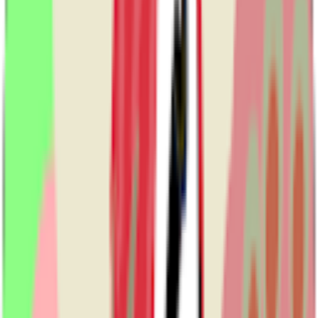
MỞ TÀI KHOẢN VPBANK – NHẬN NGAY 1 NĂM MIỄN PHÍ TRỌN BỘ
GIẢI PHÁP QUẢN LÝ DÀNH CHO HỘ KINH DOANH
10 Khoản Trợ Cấp BHXH Tăng Từ 01/07/2026 Theo Mức Lương Cơ
Sở Mới
Thông tin liên lạc