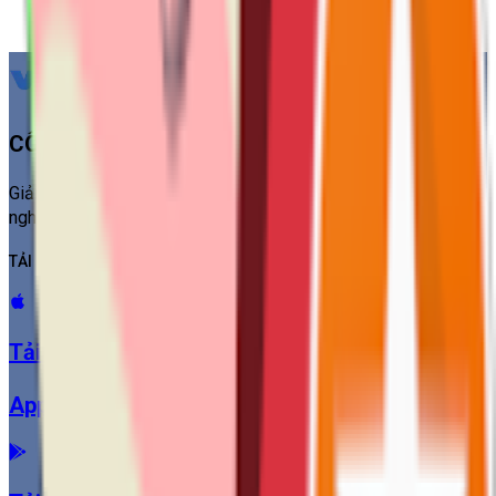
CÔNG TY CỔ PHẦN THƯƠNG MẠI VISNAM
Giải pháp quản lý kinh doanh hiệu quả, đồng hành cùng doanh
nghiệp Việt
TẢI ỨNG DỤNG
Tải về
App Store