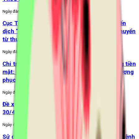
Ngày đăng:
10/6/2026
Cục Thuế Đà Nẵng và Visnam triển khai chiến
dịch “60 ngày đêm” hỗ trợ hộ kinh doanh chuyển
từ thuế khoán sang kê khai
Ngày đăng:
14/11/2025
Chi trả lương hưu, trợ cấp BHXH không dùng tiền
mặt: Công khai, minh bạch, nâng cao chất lượng
phục vụ
Ngày đăng:
25/4/2024
Đề xuất hoán đổi để nghỉ 5 ngày liên tiếp dịp
30/4
Ngày đăng:
4/4/2024
Sử dụng Căn cước công dân khi khám chữa bệnh