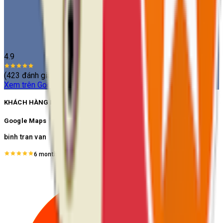
4.9
(
423
đánh giá)
Xem trên Google
>
KHÁCH HÀNG NÓI VỀ CHÚNG TÔI
Google Maps
binh tran van
6 months ago