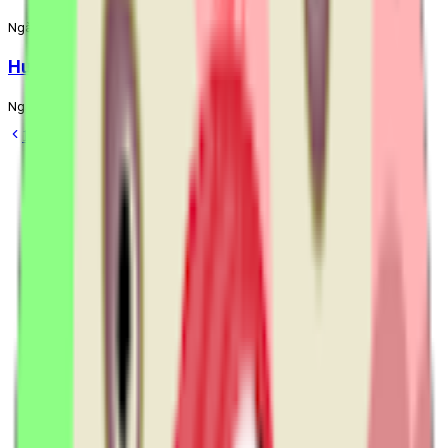
Ngày đăng:
26/7/2023
Hướng dẫn tra cứu thông tin trên thẻ BHYT
Ngày đăng:
27/6/2023
1
2
3
4
5
…
12
Bảo hiểm xã hội điện tử Vin-BHXH
5.3K
người theo dõi
Phần mềm kê khai bảo hiểm xã hội điện tử VIN-BHXH
·
Software Company
Not Applicable