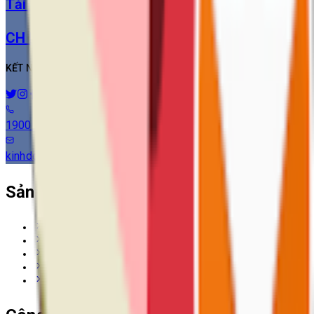
Tải về
CH Play
KẾT NỐI VỚI CHÚNG TÔI
1900 6134
kinhdoanh@visnam.com
Sản Phẩm
Tính năng
Giải pháp
Bảng giá
Bảo hiểm xã hội
Chữ ký số