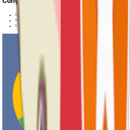
Công Ty CPTM Visnam
Giới thiệu
Liên hệ
Blog