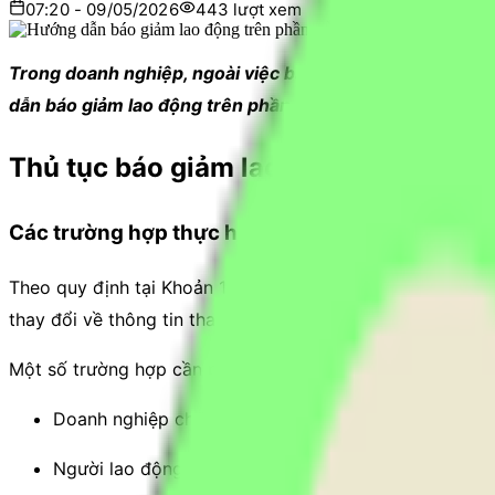
07:20 - 09/05/2026
443
lượt xem
Trong doanh nghiệp, ngoài việc báo tăng lao động, một 
dẫn báo giảm lao động trên phần mềm VIN-BHXH.
Thủ tục báo giảm lao động
Các trường hợp thực hiện báo giảm lao động
Theo quy định tại Khoản 1 Điều 98 Luật Bảo hiểm xã hội
thay đổi về thông tin tham gia BHXH.
Một số trường hợp cần phải thực hiện báo giảm lao động
Doanh nghiệp chấm dứt hợp đồng lao động với ngườ
Người lao động nghỉ ốm đau, thai sản trên 14 ngày t