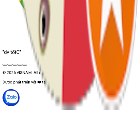
"
dv tốtC
"
© 2026 VISNAM. All rights reserved.
Được phát triển với
❤️
tại Việt Nam