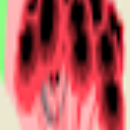
ịnh về việc thực hiện chính sách hỗ trợ tiền thuê nhà ch
 nhận hỗ trợ tiền thuê nhà cụ thể như thế nào? Cùng theo 
người lao động đang làm việc trong do
 nhà, người lao động đang làm việc trong các doanh nghiệp
2022 – 30/06/2022 trên phạm vi các doanh nghiệp, tỉnh, th
có xác định từ 01 tháng trở lên được giao kết và bắt đầu 
ch tham gia BHXH bắt buộc của cơ quan chuyên quản ở thá