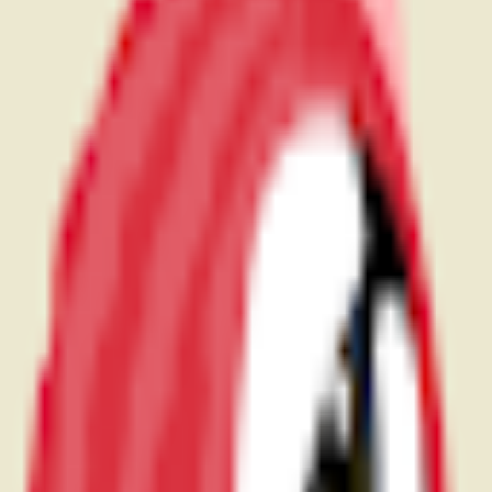
động đề nghị hỗ trợ tiền thuê nhà theo
mẫu số 02
.
ỗ trợ người lao động quay trở lại thị t
àm việc tại các doanh nghiệp, hợp tác xã, hộ kinh doanh có
 thuê nhà khi đáp ứng các điều kiện sau đây:
/2022 – 30/06/2022;
 có xác định từ 01 tháng trở lên được giao kết và thực h
ện trước đó;