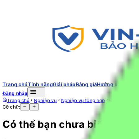
Trang chủ
Tính năng
Giải pháp
Bảng giá
Hướng dẫn
Tin tứ
Đăng nhập
Trang chủ
Nghiệp vụ
Nghiệp vụ tổng hợp
Có thể bạn ch
Cỡ chữ:
Có thể bạn chưa biết về ch