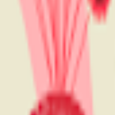
ộc tham gia BHXH (khoản 4 Điều 2 Nghị định số 115/2015/N
danh sách đề nghị hỗ trợ nhận tiền thuê nhà.
biệt quan tâm trong những quy định về việc thực hiện chính
ng làm việc trong doanh nghiệp, những thông tin trên được 
uê nhà theo
mẫu số 01
;