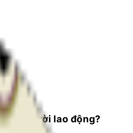
à cho người lao động?