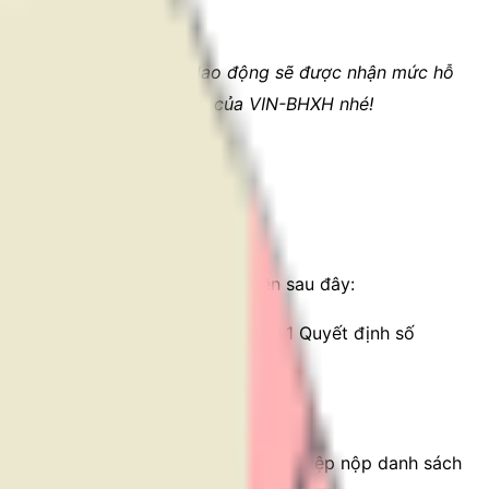
o người lao động, người lao động sẽ được nhận mức hỗ
dõi ngay bài viết dưới đây của VIN-BHXH nhé!
anh nghiệp
 cần đáp ứng được những điều kiện sau đây:
ành phố đã được quy định tại Điều 1 Quyết định số
thực hiện trước 01/04/2022;
ng liền kề trước thời điểm doanh nghiệp nộp danh sách