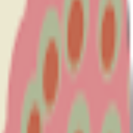
ng liền kề trước thời điểm doanh nghiệp nộp danh sách
Đ-CP) thì phải có tên trong danh sách trả lương của
 thị trường lao động nhận tiền hỗ trợ tiền thuê nhà được