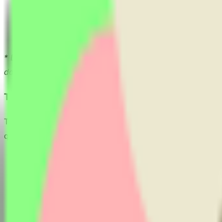
Đang tham gia BHXH bắt buộc và có tên tại danh sá
đề nghị hỗ trợ nhận tiền thuê nhà cho NLĐ.
* Lưu ý: Đối với những NLĐ không thuộc đối tượng bắt bu
doanh nghiệp ở tháng liền kề trước thời điểm đơn vị nộp 
Thông tin về việc nhận hỗ trợ tiền thuê nhà
Thông tin về mức hưởng, thời gian nhận hỗ trợ và phương t
quy định như sau:
Mức hỗ trợ: 1.000.000 đồng/người/tháng;
Thời gian hỗ trợ: tối đa 03 tháng;
Phương thức chi trả: hằng tháng.